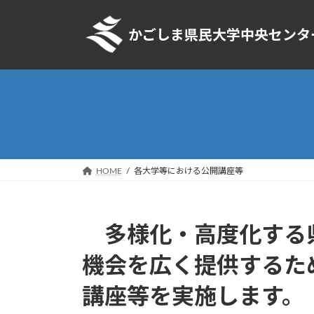
コ
ナ
ン
ビ
かごしま県民大学中央センタ
テ
ゲ
ン
ー
ツ
シ
へ
ョ
ス
ン
キ
に
ッ
移
プ
動
HOME
各大学等における公開講座等
多様化・高度化する県
機会を広く提供するた
講座等を実施します。