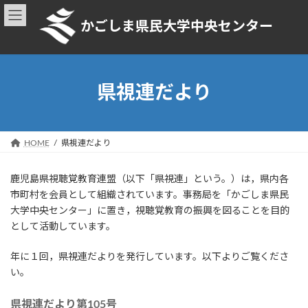
コ
ナ
ン
ビ
かごしま県民大学中央センター
テ
ゲ
ン
ー
ツ
シ
へ
ョ
県視連だより
ス
ン
キ
に
ッ
移
プ
動
HOME
県視連だより
鹿児島県視聴覚教育連盟（以下「県視連」という。）は，県内各
市町村を会員として組織されています。事務局を「かごしま県民
大学中央センター」に置き，視聴覚教育の振興を図ることを目的
として活動しています。
年に１回，県視連だよりを発行しています。以下よりご覧くださ
い。
県視連だより第105号