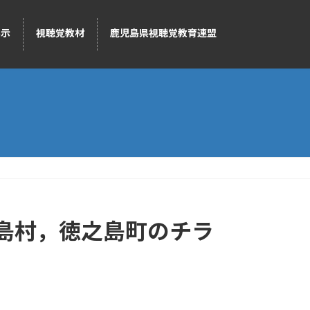
展示
視聴覚教材
鹿児島県視聴覚教育連盟
島村，徳之島町のチラ