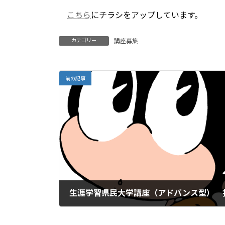
更
こちら
にチラシをアップしています。
新
日
時
カテゴリー
講座募集
:
前の記事
2025年12月3日