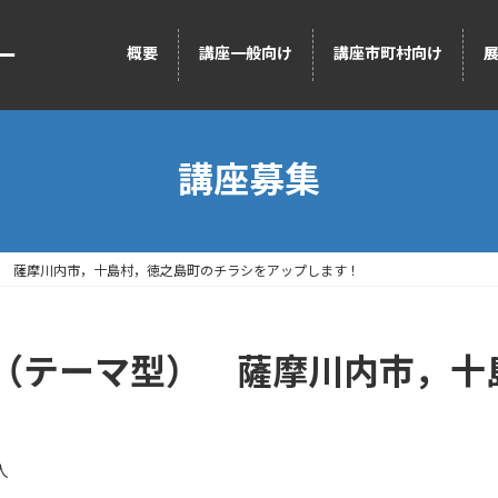
ー
概要
講座一般向け
講座市町村向け
講座募集
 薩摩川内市，十島村，徳之島町のチラシをアップします！
（テーマ型） 薩摩川内市，十
人