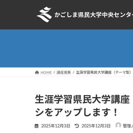
コ
ナ
ン
ビ
かごしま県民大学中央センタ
テ
ゲ
ン
ー
ツ
シ
へ
ョ
ス
ン
キ
に
ッ
移
プ
動
HOME
講座募集
生涯学習県民大学講座（テーマ型）
生涯学習県民大学講座
シをアップします！
最
2025年12月3日
2025年12月3日
管理
終